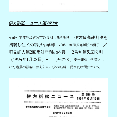
伊方訴訟ニュース第249号
伊方最高裁判決を
柏崎刈羽原発設置許可取り消し裁判判決
踏襲し住民の請求を棄却
／
柏崎・刈羽原発訴訟の骨子
垣見証人第2回反対尋問の内容 −2号炉第51回公判
（1994年1月28日）− （その３）
安全審査で見落として
いた地震の影響 伊方沖の中央構造線
隠れた断層について