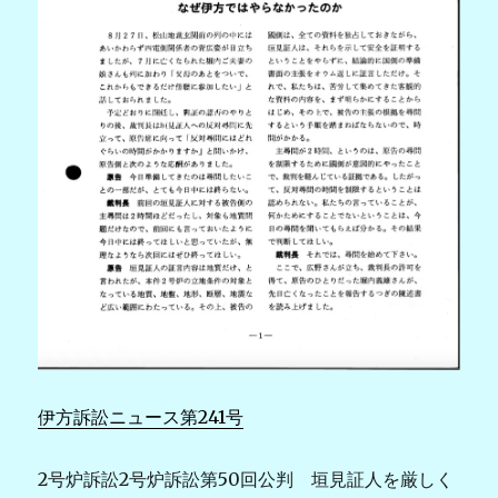
伊方訴訟ニュース第241号
2号炉訴訟2号炉訴訟第50回公判 垣見証人を厳しく