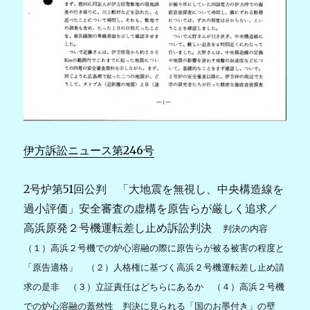
伊方訴訟ニュース第246号
2号炉第51回公判 「大地震を無視し、中央構造線を
過小評価」安全審査の虚構を原告らが厳しく追求／
高浜原発２号機運転差し止め訴訟判決
判決の内容
（１）高浜２号機での炉心溶融の際に原告らが被る被害の程度と
「原告適格」 （２）人格権に基づく高浜２号機運転差し止め請
求の是非 （３）立証責任はどちらにあるか （４）高浜２号機
での炉心溶融の蓋然性 判決に見られる「国のお墨付き」の壁