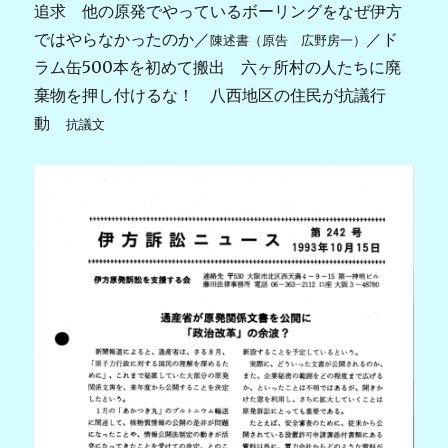
追求 他の原発でやっているボーリングをなぜ伊方
ではやらなかったのか／
／ド
陳述書（原告 広野房一）
ラム缶500本を初めて搬出 六ヶ所村の人たちに廃
棄物を押し付けるな！ 八西地区の住民が抗議行
動
抗議文