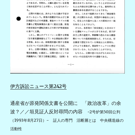
伊方訴訟ニュース第242号
通産省が原発関係文書を公開に 「政治改革」の余
波？／／垣見証人反対尋問の内容
−2号炉第50回公判
（1993年8月27日）− 証人の専門 活断層とは 中央構造線の
活動性