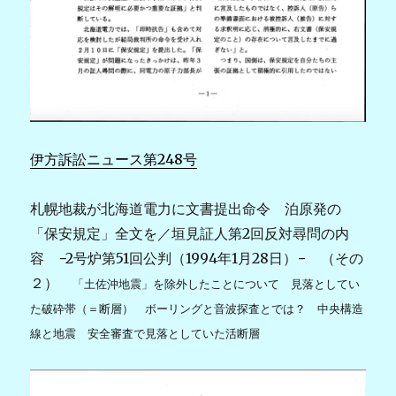
伊方訴訟ニュース第248号
札幌地裁が北海道電力に文書提出命令 泊原発の
「保安規定」全文を／
垣見証人第2回反対尋問の内
容 −2号炉第51回公判（1994年1月28日）− （その
２）
「土佐沖地震」を除外したことについて 見落としてい
た破砕帯（＝断層） ボーリングと音波探査とでは？ 中央構造
線と地震 安全審査で見落としていた活断層