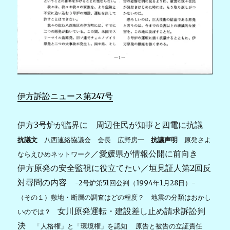
伊方訴訟ニュース第247号
伊方3号炉が臨界に 周辺住民が知事と四電に抗議
抗議文
八西連絡協議会 会長 広野房一
抗議声明
原発さよ
／愛媛県が情報公開に前向き
ならえひめネットワーク
伊方原発の安全監視に役立てたい／垣見証人第2回反
対尋問の内容
−2号炉第51回公判（1994年1月28日）−
（その１）敷地・断層の調査はどの程度？
地震の分類はおかし
女川原発運転・建設差し止め請求訴訟判
いのでは？
決
「人格権」と「環境権」を認知
原告と被告の立証責任