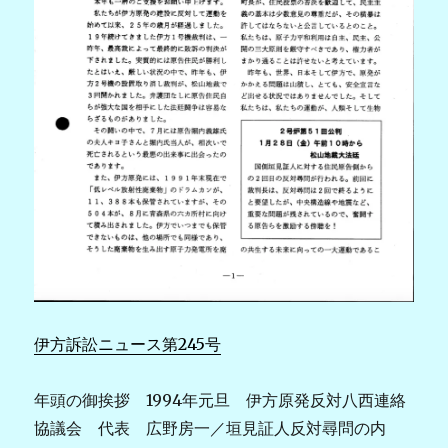
伊方訴訟ニュース第245号
年頭の御挨拶 1994年元旦 伊方原発反対八西連絡
協議会 代表 広野房一／垣見証人反対尋問の内