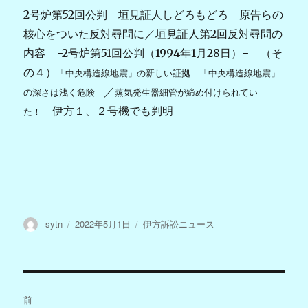
2号炉第52回公判 垣見証人しどろもどろ 原告らの
核心をついた反対尋問に／
垣見証人第2回反対尋問の
内容 −2号炉第51回公判（1994年1月28日）− （そ
の４）
「中央構造線地震」の新しい証拠 「中央構造線地震」
／
の深さは浅く危険
蒸気発生器細管が締め付けられてい
伊方１、２号機でも判明
た！
投
投
カ
sytn
2022年5月1日
伊方訴訟ニュース
稿
稿
テ
者
日:
ゴ
リ
ー
投
前