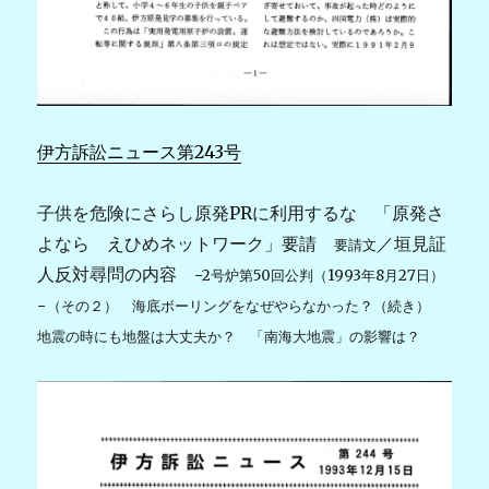
伊方訴訟ニュース第243号
子供を危険にさらし原発PRに利用するな 「原発さ
よなら えひめネットワーク」要請
／垣見証
要請文
人反対尋問の内容
−2号炉第50回公判（1993年8月27日）
−（その２） 海底ボーリングをなぜやらなかった？（続き）
地震の時にも地盤は大丈夫か？ 「南海大地震」の影響は？