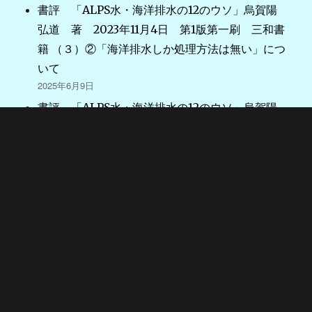
書評 「ALPS水・海洋排水の12のウソ」烏賀陽
弘道 著 2023年11月4日 第1版第一刷 三和書
籍 （３）②「海洋排水しか処理方法は無い」につ
いて
2025年6月9日
書評 「ALPS水・海洋排水の12のウソ」烏賀陽
弘道 著 2023年11月4日 第1版第一刷 三和書
籍 （２）①「国内問題」を「国際問題」に拡大し
た、について
2025年5月3日
書評 「ALPS水・海洋排水の12のウソ」烏賀陽
弘道 著 2023年11月4日 第1版第一刷 三和書
籍 （１）はじめに
2025年4月7日
書評の続き３：緊急出版 「差し迫る、福島原発1
号機の倒壊と日本滅亡 回避できるのになぜしな