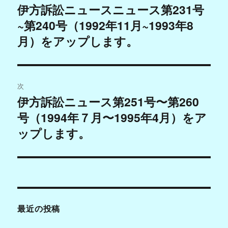
稿
伊方訴訟ニュースニュース第231号
過
~第240号（1992年11月~1993年8
去
ナ
の
月）をアップします。
ビ
投
稿:
ゲ
次
ー
伊方訴訟ニュース第251号〜第260
次
シ
号（1994年７月〜1995年4月）をア
の
投
ップします。
ョ
稿:
ン
最近の投稿