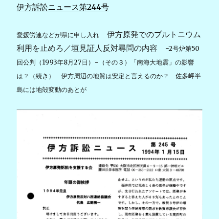
伊方訴訟ニュース第244号
伊方原発でのプルトニウム
愛媛労連などが県に申し入れ
利用を止めろ／垣見証人反対尋問の内容
−2号炉第50
回公判（1993年8月27日）−（その３）「南海大地震」の影響
は？（続き） 伊方周辺の地質は安定と言えるのか？
佐多岬半
島には地殻変動のあとが