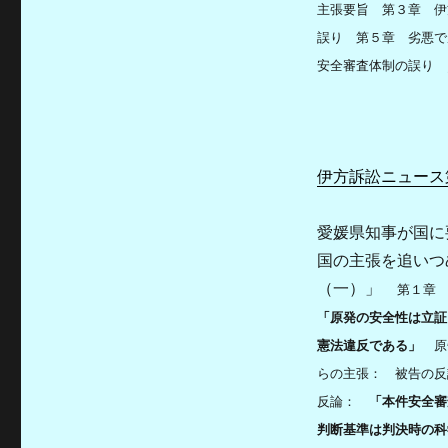
主張要旨 第３章 伊
誤り 第５章 劣悪で
安全審査体制の誤り
伊方訴訟ニュース第
愛媛県知事が国に
国の主張を追い
（一）」
第１章
「原発の安全性は立証
憲法違反である」
原
らの主張： 被告の
反論：
「本件安全審
判断基準は判決時の科