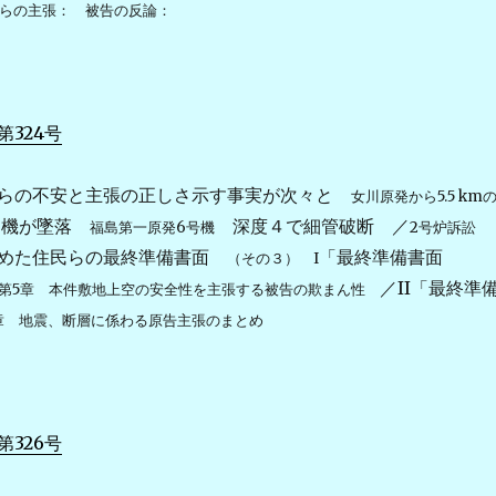
らの主張： 被告の反論：
324号
民らの不安と主張の正しさ示す事実が次々と
女川原発から5.5 km
２機が墜落
深度４で細管破断 ／
福島第一原発6号機
2号炉訴訟
つめた住民らの最終準備書面
「最終準備書面
（その３） I
／II「最終準
第5章 本件敷地上空の安全性を主張する被告の欺まん性
章 地震、断層に係わる原告主張のまとめ
326号