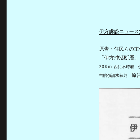
ー
伊方訴訟ニュース第
原告・住民らの主
「伊方沖活断層
20Km 西に不時着
原
害賠償請求裁判