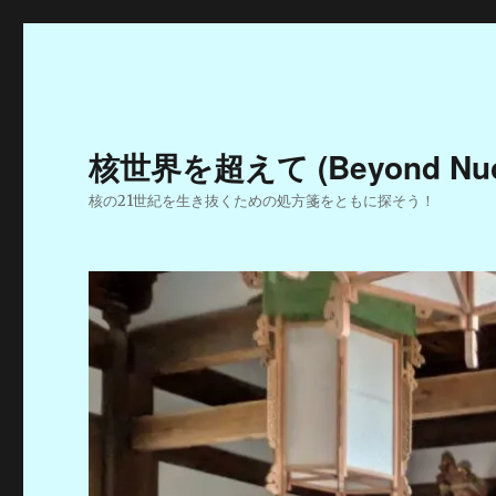
核世界を超えて (Beyond Nucle
核の21世紀を生き抜くための処方箋をともに探そう！