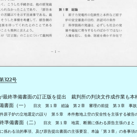
322号
最終準備書面の訂正版を提出 裁判所の判決文作成作業も本
準備書面（一）
目次 第１章 総論 第２章 審理の前提 第３章 事故
件原子炉の立地選定の誤り 第５章 本件敷地上空の安全性を主張する被告
最終準備書面（二）
目次 第１章 地震、断層に係わる原告主張のまと
に係わる法的事項、及び原告提出書面の主張要旨、本論「第３章」の各事項