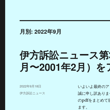
月別: 2022年9月
伊方訴訟ニュース第321
月〜2001年2月）
投
2022年9月18日
いよいよ最終のア
稿
カ
伊方訴訟ニュース
誠に申し訳ありま
日:
テ
のpdfをまとめ
ゴ
ます。
リ