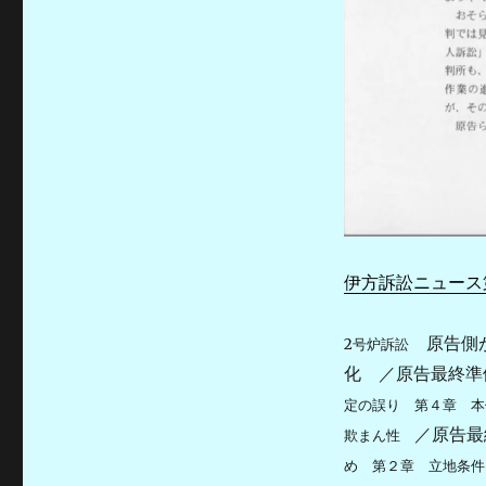
伊方訴訟ニュース第
原告側が
2号炉訴訟
化 ／原告最終
定の誤り 第４章 本
／原告
欺まん性
め 第２章 立地条件