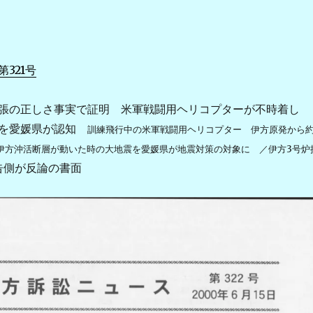
321号
張の正しさ事実で証明 米軍戦闘用ヘリコプターが不時着し
」を愛媛県が認知
訓練飛行中の米軍戦闘用ヘリコプター 伊方原発から
 伊方沖活断層が動いた時の大地震を愛媛県が地震対策の対象に ／伊方3号炉
告側が反論の書面