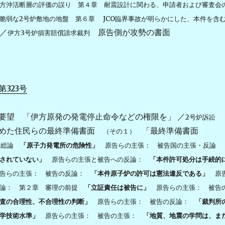
方沖活断層の評価の誤り 第４章 耐震設計に関わる、申請者および審査会
脆弱な2号炉敷地の地盤 第６章 JCO臨界事故が明らかにした、本件を含
／
原告側が攻勢の書面
伊方3号炉損害賠償請求裁判
323号
要望 「伊方原発の発電停止命令などの権限を」 ／
2号炉訴訟
つめた住民らの最終準備書面
「最終準備書面
（その１）
 総論
「原子力発電所の危険性」
原告らの主張： 被告国の主張・反論
されていない」
原告らの主張と被告への反論：
「本件許可処分は手続的
告らの主張： 被告の反論：
「本件原子炉の許可は憲法違反である」
原
反論： 第２章 審理の前提
「立証責任は被告に」
原告らの主張： 被告
査の合理性、不合理性の判断」
原告らの主張： 被告の反論：
「裁判所
学技術水準」
原告らの主張： 被告の主張：
「地質、地震の学問は、ま