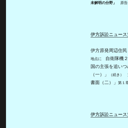
未解明の分野」
原告
伊方訴訟ニュース第
伊方原発周辺住
自衛隊機
地点に
国の主張を追い
（一）」
（続き） 
書面（二）」
第１
伊方訴訟ニュース第