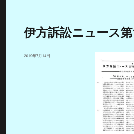
伊方訴訟ニュース第
投
2019年7月14日
稿
日: