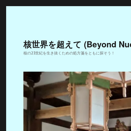
核世界を超えて (Beyond Nucle
核の21世紀を生き抜くための処方箋をともに探そう！