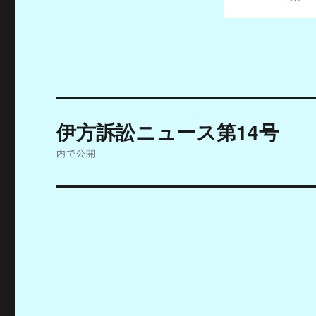
投
伊方訴訟ニュース第14号
稿
内で公開
ナ
ビ
ゲ
ー
シ