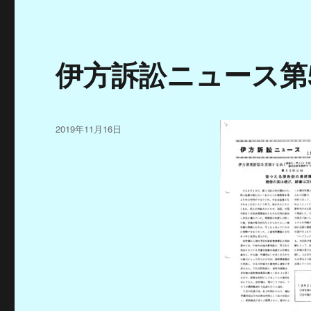
伊方訴訟ニュース第
投
2019年11月16日
稿
日: