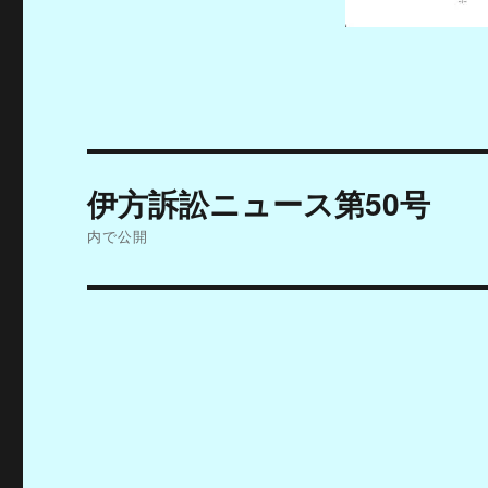
投
伊方訴訟ニュース第50号
稿
内で公開
ナ
ビ
ゲ
ー
シ