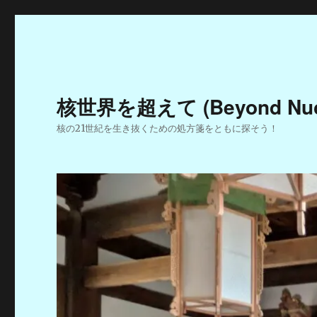
核世界を超えて (Beyond Nucle
核の21世紀を生き抜くための処方箋をともに探そう！