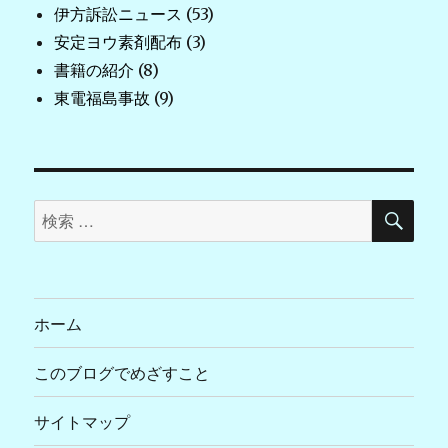
伊方訴訟ニュース
(53)
安定ヨウ素剤配布
(3)
書籍の紹介
(8)
東電福島事故
(9)
検
検
索
索
対
象:
ホーム
このブログでめざすこと
サイトマップ