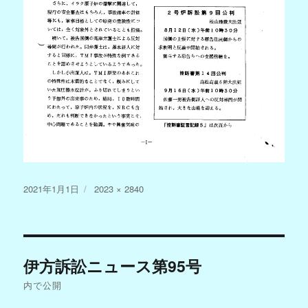
投
フ
2021年1月1日
2023 × 2840
稿
ル
日:
サ
イ
投
ズ
伊方訴訟ニュース第95号
稿
内で公開