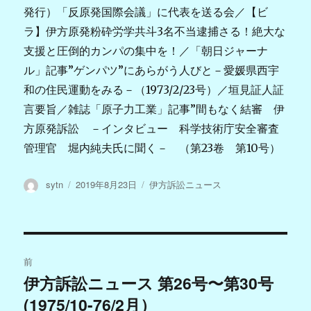
発行）「反原発国際会議」に代表を送る会／【ビ
ラ】伊方原発粉砕労学共斗3名不当逮捕さる！絶大な
支援と圧倒的カンパの集中を！／「朝日ジャーナ
ル」記事”ゲンパツ”にあらがう人びと－愛媛県西宇
和の住民運動をみる－（1973/2/23号）／垣見証人証
言要旨／雑誌「原子力工業」記事”間もなく結審 伊
方原発訴訟 －インタビュー 科学技術庁安全審査
管理官 堀内純夫氏に聞く－ （第23卷 第10号）
投
投
カ
sytn
2019年8月23日
伊方訴訟ニュース
稿
稿
テ
者
日:
ゴ
リ
ー
投
前
稿
伊方訴訟ニュース 第26号〜第30号
過
(1975/10-76/2月）
去
ナ