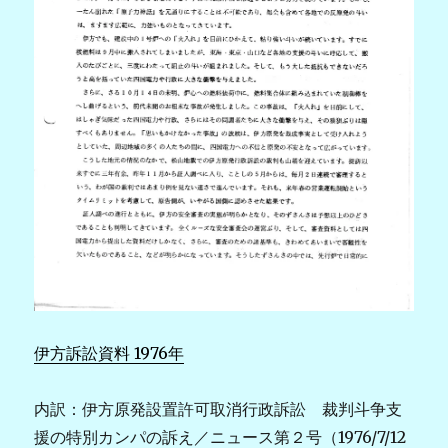
伊方訴訟資料 1976年
内訳：伊方原発設置許可取消行政訴訟 裁判斗争支
援の特別カンパの訴え／ニュース第２号（1976/7/12