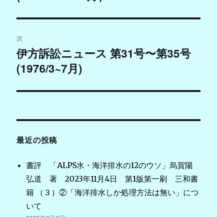
の
ビ
投
稿:
ゲ
次
伊方訴訟ニュース 第31号〜第35号
次
ー
(1976/3~7月)
の
シ
投
稿:
ョ
ン
最近の投稿
書評 「ALPS水・海洋排水の12のウソ」烏賀陽
弘道 著 2023年11月4日 第1版第一刷 三和書
籍 （３）②「海洋排水しか処理方法は無い」につ
いて