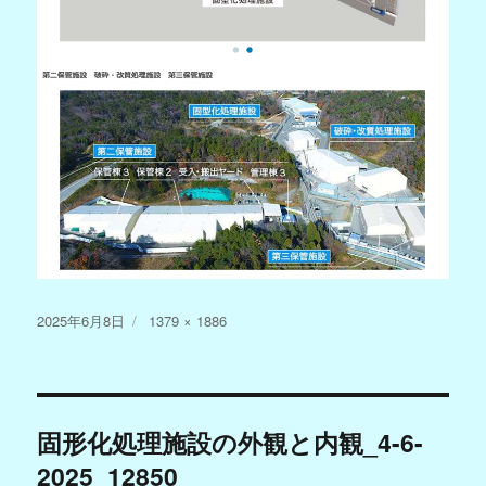
投
フ
2025年6月8日
1379 × 1886
稿
ル
日:
サ
イ
投
ズ
固形化処理施設の外観と内観_4-6-
稿
2025_12850_