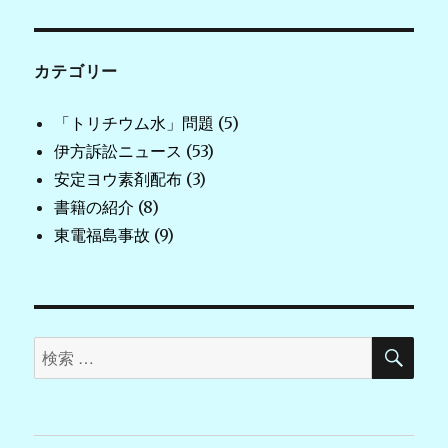
カテゴリー
「トリチウム水」問題
(5)
伊方訴訟ニュース
(53)
安定ヨウ素剤配布
(3)
書籍の紹介
(8)
東電福島事故
(9)
検
検
索
索
対
象: