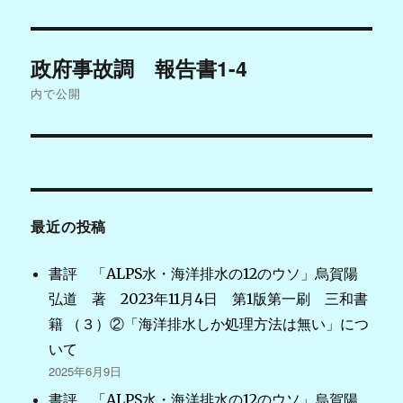
日:
投
政府事故調 報告書1-4
稿
内で公開
ナ
ビ
ゲ
最近の投稿
ー
シ
書評 「ALPS水・海洋排水の12のウソ」烏賀陽
弘道 著 2023年11月4日 第1版第一刷 三和書
ョ
籍 （３）②「海洋排水しか処理方法は無い」につ
ン
いて
2025年6月9日
書評 「ALPS水・海洋排水の12のウソ」烏賀陽