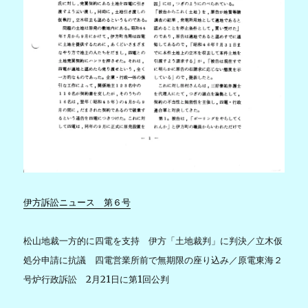
伊方訴訟ニュース 第６号
松山地裁一方的に四電を支持 伊方「土地裁判」に判決／立木仮
処分申請に抗議 四電営業所前で無期限の座り込み／原電東海２
号炉行政訴訟 2月21日に第1回公判