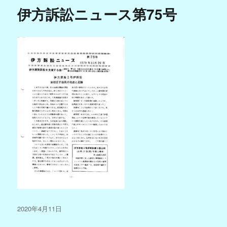
伊方訴訟ニュース第75号
投
2020年4月11日
稿