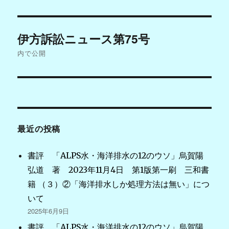
日:
投
伊方訴訟ニュース第75号
稿
内で公開
ナ
ビ
ゲ
最近の投稿
ー
シ
書評 「ALPS水・海洋排水の12のウソ」烏賀陽
弘道 著 2023年11月4日 第1版第一刷 三和書
ョ
籍 （３）②「海洋排水しか処理方法は無い」につ
ン
いて
2025年6月9日
書評 「ALPS水・海洋排水の12のウソ」烏賀陽