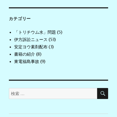
カテゴリー
「トリチウム水」問題
(5)
伊方訴訟ニュース
(53)
安定ヨウ素剤配布
(3)
書籍の紹介
(8)
東電福島事故
(9)
検
検
索
索
対
象: