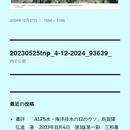
投
フ
2024年12月27日
1554 × 1196
稿
ル
日:
サ
イ
投
ズ
20230525tnp_4-12-2024_93639_
稿
内で公開
ナ
ビ
ゲ
最近の投稿
ー
シ
書評 「ALPS水・海洋排水の12のウソ」烏賀陽
弘道 著 2023年11月4日 第1版第一刷 三和書