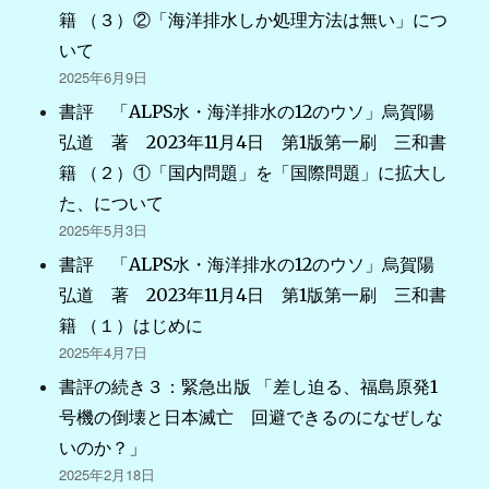
ョ
籍 （３）②「海洋排水しか処理方法は無い」につ
ン
いて
2025年6月9日
書評 「ALPS水・海洋排水の12のウソ」烏賀陽
弘道 著 2023年11月4日 第1版第一刷 三和書
籍 （２）①「国内問題」を「国際問題」に拡大し
た、について
2025年5月3日
書評 「ALPS水・海洋排水の12のウソ」烏賀陽
弘道 著 2023年11月4日 第1版第一刷 三和書
籍 （１）はじめに
2025年4月7日
書評の続き３：緊急出版 「差し迫る、福島原発1
号機の倒壊と日本滅亡 回避できるのになぜしな
いのか？」
2025年2月18日