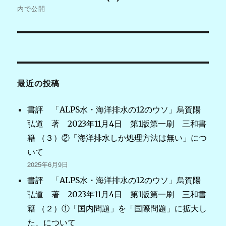
稿
内で公開
ナ
ビ
ゲ
最近の投稿
ー
シ
書評 「ALPS水・海洋排水の12のウソ」烏賀陽
弘道 著 2023年11月4日 第1版第一刷 三和書
ョ
籍 （３）②「海洋排水しか処理方法は無い」につ
ン
いて
2025年6月9日
書評 「ALPS水・海洋排水の12のウソ」烏賀陽
弘道 著 2023年11月4日 第1版第一刷 三和書
籍 （２）①「国内問題」を「国際問題」に拡大し
た、について