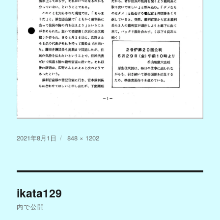
投
フ
2021年8月1日
848 × 1202
稿
ル
日:
サ
イ
投
ズ
ikata129
稿
内で公開