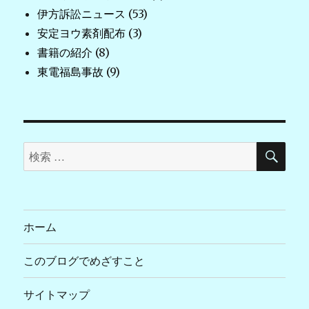
伊方訴訟ニュース
(53)
安定ヨウ素剤配布
(3)
書籍の紹介
(8)
東電福島事故
(9)
検
検
索
索
対
象:
ホーム
このブログでめざすこと
サイトマップ