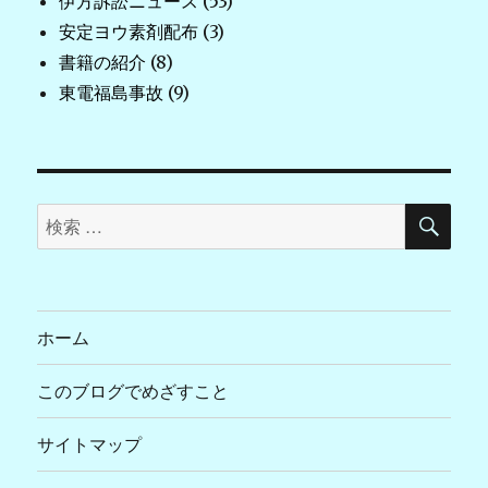
伊方訴訟ニュース
(53)
安定ヨウ素剤配布
(3)
書籍の紹介
(8)
東電福島事故
(9)
検
検
索
索
対
象:
ホーム
このブログでめざすこと
サイトマップ