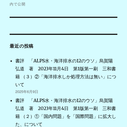
稿
内で公開
ナ
ビ
ゲ
最近の投稿
ー
シ
書評 「ALPS水・海洋排水の12のウソ」烏賀陽
弘道 著 2023年11月4日 第1版第一刷 三和書
ョ
籍 （３）②「海洋排水しか処理方法は無い」につ
ン
いて
2025年6月9日
書評 「ALPS水・海洋排水の12のウソ」烏賀陽
弘道 著 2023年11月4日 第1版第一刷 三和書
籍 （２）①「国内問題」を「国際問題」に拡大し
た、について