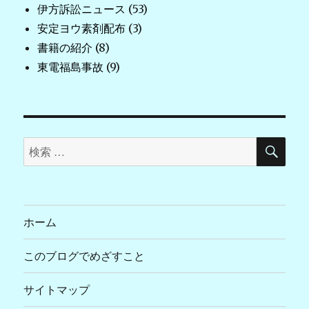
伊方訴訟ニュース
(53)
安定ヨウ素剤配布
(3)
書籍の紹介
(8)
東電福島事故
(9)
検
検
索
索
対
象:
ホーム
このブログでめざすこと
サイトマップ