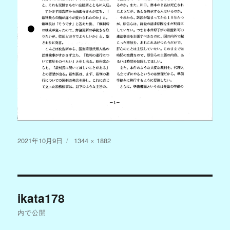
投
フ
2021年10月9日
1344 × 1882
稿
ル
日:
サ
イ
投
ズ
ikata178
稿
内で公開
ナ