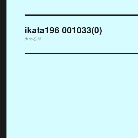
投
ikata196 001033(0)
稿
内で公開
ナ
ビ
ゲ
ー
シ
ョ
ン