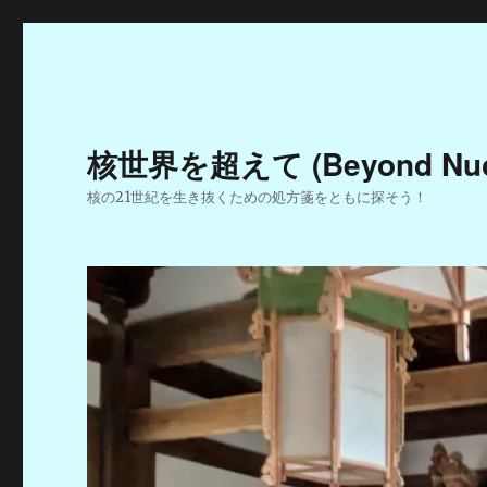
核世界を超えて (Beyond Nucle
核の21世紀を生き抜くための処方箋をともに探そう！