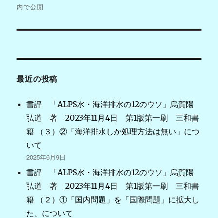
稿
内で公開
ナ
ビ
ゲ
最近の投稿
ー
シ
書評 「ALPS水・海洋排水の12のウソ」烏賀陽
弘道 著 2023年11月4日 第1版第一刷 三和書
ョ
籍 （３）②「海洋排水しか処理方法は無い」につ
ン
いて
2025年6月9日
書評 「ALPS水・海洋排水の12のウソ」烏賀陽
弘道 著 2023年11月4日 第1版第一刷 三和書
籍 （２）①「国内問題」を「国際問題」に拡大し
た、について