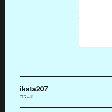
投
ikata207
稿
内で公開
ナ