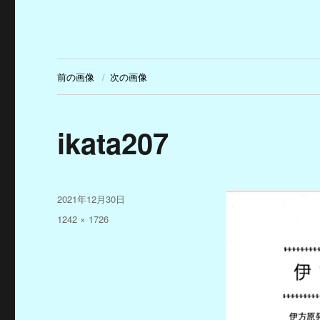
前の画像
次の画像
ikata207
投
2021年12月30日
稿
フ
1242 × 1726
日:
ル
サ
イ
ズ