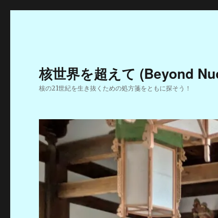
核世界を超えて (Beyond Nucle
核の21世紀を生き抜くための処方箋をともに探そう！