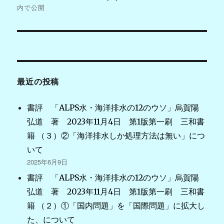
稿
内で公開
ナ
ビ
ゲ
最近の投稿
ー
シ
書評 「ALPS水・海洋排水の12のウソ」烏賀陽
弘道 著 2023年11月4日 第1版第一刷 三和書
ョ
籍 （３）②「海洋排水しか処理方法は無い」につ
ン
いて
2025年6月9日
書評 「ALPS水・海洋排水の12のウソ」烏賀陽
弘道 著 2023年11月4日 第1版第一刷 三和書
籍 （２）①「国内問題」を「国際問題」に拡大し
た、について