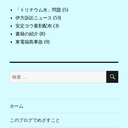
「トリチウム水」問題
(5)
伊方訴訟ニュース
(53)
安定ヨウ素剤配布
(3)
書籍の紹介
(8)
東電福島事故
(9)
検
検
索
索
対
象:
ホーム
このブログでめざすこと