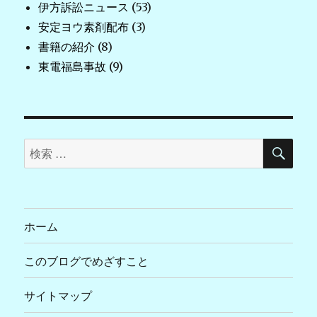
伊方訴訟ニュース
(53)
安定ヨウ素剤配布
(3)
書籍の紹介
(8)
東電福島事故
(9)
検
検
索
索
対
象:
ホーム
このブログでめざすこと
サイトマップ