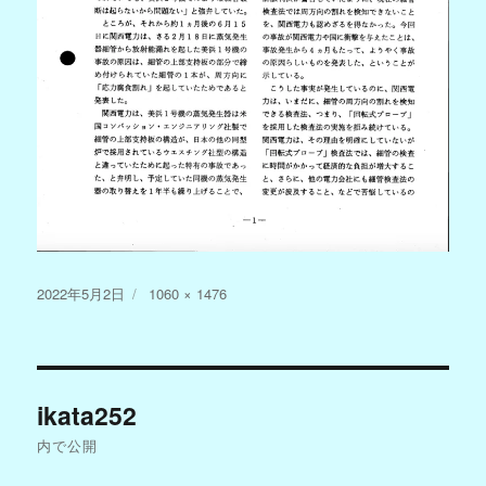
投
フ
2022年5月2日
1060 × 1476
稿
ル
日:
サ
イ
投
ズ
ikata252
稿
内で公開
ナ