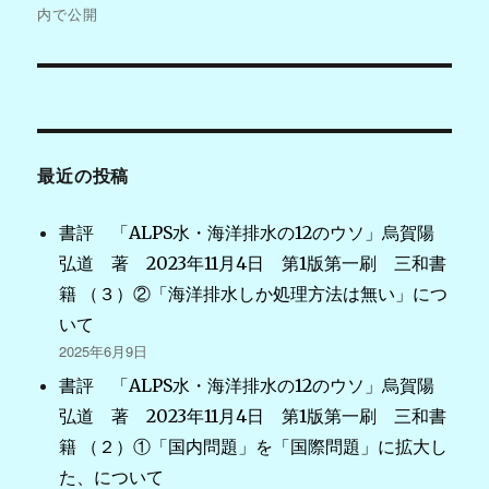
稿
内で公開
ナ
ビ
ゲ
最近の投稿
ー
シ
書評 「ALPS水・海洋排水の12のウソ」烏賀陽
弘道 著 2023年11月4日 第1版第一刷 三和書
ョ
籍 （３）②「海洋排水しか処理方法は無い」につ
ン
いて
2025年6月9日
書評 「ALPS水・海洋排水の12のウソ」烏賀陽
弘道 著 2023年11月4日 第1版第一刷 三和書
籍 （２）①「国内問題」を「国際問題」に拡大し
た、について