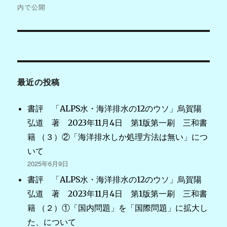
稿
内で公開
ナ
ビ
ゲ
最近の投稿
ー
シ
書評 「ALPS水・海洋排水の12のウソ」烏賀陽
弘道 著 2023年11月4日 第1版第一刷 三和書
ョ
籍 （３）②「海洋排水しか処理方法は無い」につ
ン
いて
2025年6月9日
書評 「ALPS水・海洋排水の12のウソ」烏賀陽
弘道 著 2023年11月4日 第1版第一刷 三和書
籍 （２）①「国内問題」を「国際問題」に拡大し
た、について