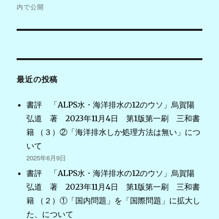
稿
内で公開
ナ
ビ
ゲ
最近の投稿
ー
シ
書評 「ALPS水・海洋排水の12のウソ」烏賀陽
弘道 著 2023年11月4日 第1版第一刷 三和書
ョ
籍 （３）②「海洋排水しか処理方法は無い」につ
ン
いて
2025年6月9日
書評 「ALPS水・海洋排水の12のウソ」烏賀陽
弘道 著 2023年11月4日 第1版第一刷 三和書
籍 （２）①「国内問題」を「国際問題」に拡大し
た、について